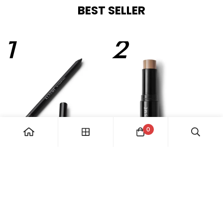
BEST SELLER
1
2
0
GEL EYELINER PENCIL
MULTI STICK CONTOUR
3
4