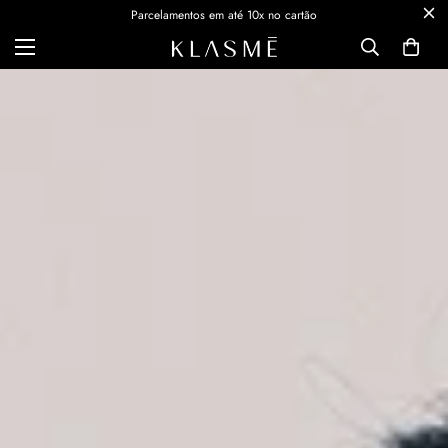
Parcelamentos em até 10x no cartão
Cupom primeira compra 10% OFF: BEMVINDO10