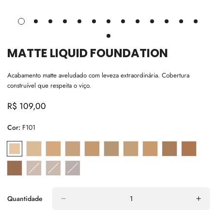
MATTE LIQUID FOUNDATION
Acabamento matte aveludado com leveza extraordinária. Cobertura
construível que respeita o viço.
R$ 109,00
Preço
regular
Cor:
F101
Quantidade