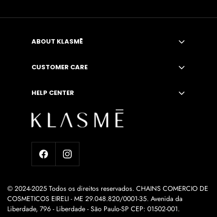
ABOUT KLASMĒ
A MARCA
CUSTOMER CARE
ONDE ENCONTRAR
SEG. A SEX. - DAS 9H ÀS 16H
CONTATO
HELP CENTER
SAC@KLASME.COM
AFILIADOS
DÚVIDAS FREQUENTES
FALE COM A NOSSA EQUIPE!
TROCAS E DEVOLUÇÕES
PRAZOS E ENVIOS
POLÍTICA DE PRIVACIDADE
© 2024-2025 Todos os direitos reservados. CHAINS COMERCIO DE
COSMETICOS EIRELI - ME 29.048.820/0001-35. Avenida da
Liberdade, 796 - Liberdade - São Paulo-SP CEP: 01502-001.