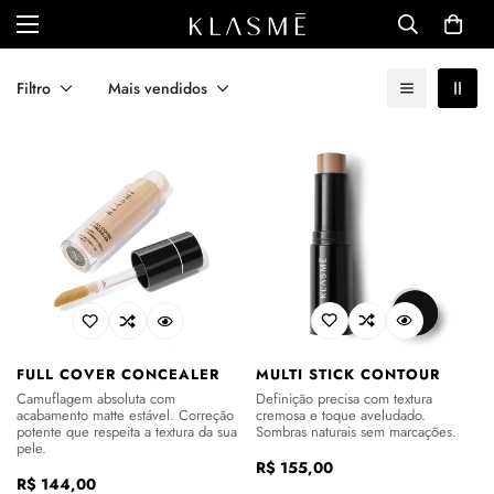
Filtro
Mais vendidos
MULTI STICK CONTOUR
FULL COVER CONCEALER
Definição precisa com textura
Camuflagem absoluta com
cremosa e toque aveludado.
acabamento matte estável. Correção
Sombras naturais sem marcações.
potente que respeita a textura da sua
pele.
Preço
R$ 155,00
Preço
R$ 144,00
regular