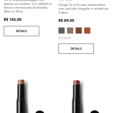
apenas um produto. Cor radiante e
Design fio a fio para sobrancelhas
textura cremosa para bochechas,
com precisão triangular e resistência
lábios e olhos.
à água.
Preço
R$ 155,00
Preço
R$ 89,00
regular
regular
DETAILS
4 COLOR
DETAILS