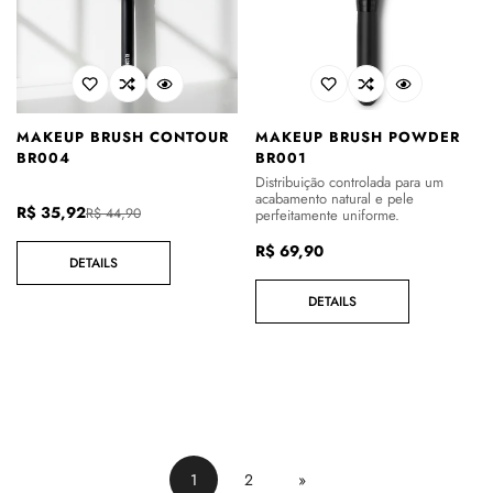
MAKEUP BRUSH CONTOUR
MAKEUP BRUSH POWDER
BR004
BR001
Distribuição controlada para um
acabamento natural e pele
Preço
Preço
R$ 35,92
R$ 44,90
perfeitamente uniforme.
de
regular
Preço
R$ 69,90
venda
DETAILS
regular
DETAILS
1
2
»