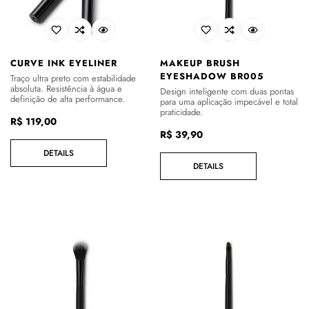
CURVE INK EYELINER
MAKEUP BRUSH
EYESHADOW BR005
Traço ultra preto com estabilidade
absoluta. Resistência à água e
Design inteligente com duas pontas
definição de alta performance.
para uma aplicação impecável e total
praticidade.
Preço
R$ 119,00
Preço
R$ 39,90
regular
regular
DETAILS
DETAILS