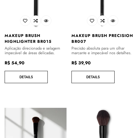
MAKEUP BRUSH
MAKEUP BRUSH PRECISION
HIGHLIGHTER BR015
BR007
Aplicação direcionada e selagem
Precisão absoluta para um olhar
impecável de áreas delicadas.
marcante e impecável nos detalhes.
Preço
R$ 54,90
Preço
R$ 39,90
regular
regular
DETAILS
DETAILS