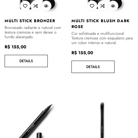
MULTI STICK BRONZER
MULTI STICK BLUSH DARK
ROSE
Bronzeado radiante e natural com
textura cremosa e sem deixar o
Cor sofisticada e multifuncional.
fundo alaranjado.
Textura cremosa com esqualano para
um rubor intenso e natural.
Preço
R$ 155,00
Preço
R$ 155,00
regular
regular
DETAILS
DETAILS