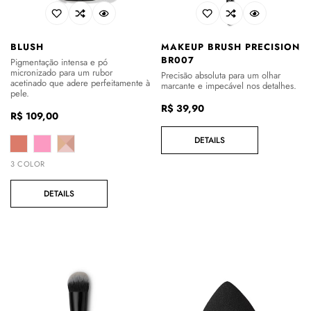
BLUSH
MAKEUP BRUSH PRECISION
BR007
Pigmentação intensa e pó
micronizado para um rubor
Precisão absoluta para um olhar
acetinado que adere perfeitamente à
marcante e impecável nos detalhes.
pele.
Preço
R$ 39,90
Preço
R$ 109,00
regular
regular
DETAILS
3 COLOR
DETAILS