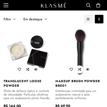
Filtro
Em destaque
TRANSLUCENT LOOSE
MAKEUP BRUSH POWDER
POWDER
BR001
Efeito de disfarce óptico e controle
Distribuição controlada para um
de oleosidade. Partículas ultrafinas
acabamento natural e pele
para um acabamento photo friendly.
perfeitamente uniforme.
Preço
R$ 144,00
Preço
R$ 69,90