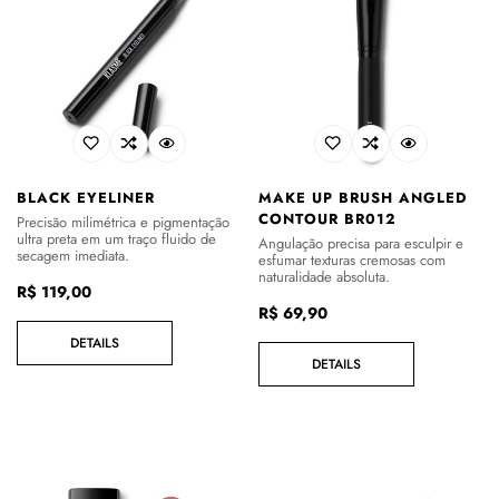
BLACK EYELINER
MAKE UP BRUSH ANGLED
CONTOUR BR012
Precisão milimétrica e pigmentação
ultra preta em um traço fluido de
Angulação precisa para esculpir e
secagem imediata.
esfumar texturas cremosas com
naturalidade absoluta.
Preço
R$ 119,00
Preço
R$ 69,90
regular
regular
DETAILS
DETAILS