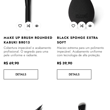
MAKE UP BRUSH ROUNDED
BLACK SPONGE EXTRA
KABUKI BR013
SOFT
Cobertura impecável e acabamento
Maciez extrema para um polimento
profissional. O segredo para uma
impecável. Acabamento uniforme
pele uniforme e radiante.
com tecnologia de alta proteção.
Preço
R$ 69,90
Preço
R$ 39,90
regular
regular
DETAILS
DETAILS