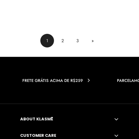
1
2
3
»
FRETE GRÁTIS ACIMA DE R$259
PARCELAMO
ABOUT KLASMĒ
A MARCA
CUSTOMER CARE