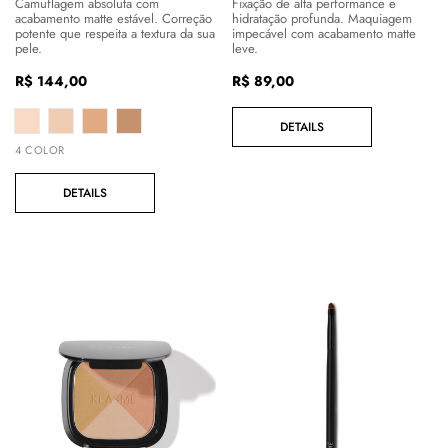
Fixação de alta performance e
Camuflagem absoluta com
hidratação profunda. Maquiagem
acabamento matte estável. Correção
impecável com acabamento matte
potente que respeita a textura da sua
leve.
pele.
Preço
R$ 89,00
Preço
R$ 144,00
regular
regular
DETAILS
4 COLOR
DETAILS