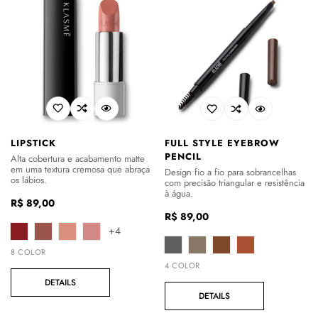
LIPSTICK
FULL STYLE EYEBROW
PENCIL
Alta cobertura e acabamento matte
em uma textura cremosa que abraça
Design fio a fio para sobrancelhas
os lábios.
com precisão triangular e resistência
à água.
Preço
R$ 89,00
Preço
R$ 89,00
regular
+4
regular
8 COLOR
4 COLOR
DETAILS
DETAILS